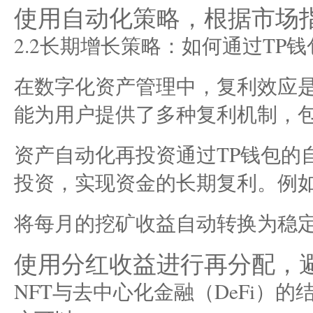
使用自动化策略，根据市场
2.2长期增长策略：如何通过TP
在数字化资产管理中，复利效应是
能为用户提供了多种复利机制，
资产自动化再投资通过TP钱包的
投资，实现资金的长期复利。例
将每月的挖矿收益自动转换为稳
使用分红收益进行再分配，
NFT与去中心化金融（DeFi）的结