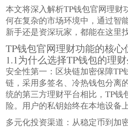
本文将深入解析TP钱包官网理财
何在复杂的市场环境中，通过智
新手还是资深玩家，都能在这里
TP钱包官网理财功能的核心
1.1为什么选择TP钱包的理
安全性第一：区块链加密保障TP钱包
链，采用多签名、冷热钱包分离
统的第三方理财平台相比，TP钱
险。用户的私钥始终在本地设备
多元化投资渠道：从稳定币到加密