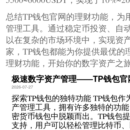
总结TP钱包官网的理财功能，为
管理工具。通过稳定币投资、自
以在复杂的市场环境中，实现资
家，TP钱包都能为你提供最优的
理财功能，开始你的数字资产之
极速数字资产管理——TP钱包官
2026-07-27
探索TP钱包的独特功能 TP钱包
产管理工具，拥有许多独特的功能
密货币钱包中脱颖而出。TP钱包
支持，用户可以轻松管理比特币、