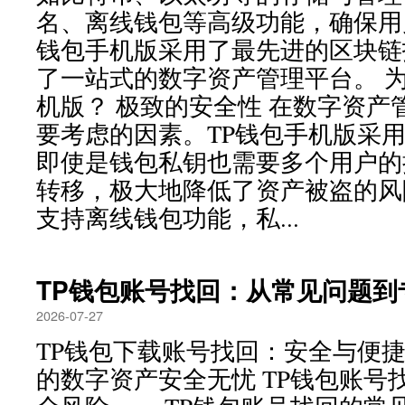
名、离线钱包等高级功能，确保用
钱包手机版采用了最先进的区块链
了一站式的数字资产管理平台。 为
机版？ 极致的安全性 在数字资产
要考虑的因素。TP钱包手机版采
即使是钱包私钥也需要多个用户的
转移，极大地降低了资产被盗的风
支持离线钱包功能，私...
TP钱包账号找回：从常见问题到
2026-07-27
TP钱包下载账号找回：安全与便
的数字资产安全无忧 TP钱包账号