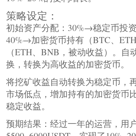
策略设定：
初始资产分配：30%→稳定币投资
40%→加密货币持有（BTC、E
（ETH、BNB，被动收益）。
换，转换为高收益的加密货币。
将挖矿收益自动转换为稳定币，
市场低点，增加持有的加密货币
稳定收益。
预期结果：经过一年的运营，用户的
5500~6000USDT，实现了10%