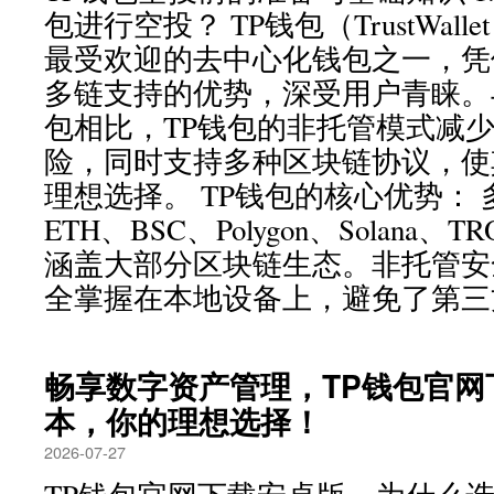
包进行空投？ TP钱包（TrustWal
最受欢迎的去中心化钱包之一，凭
多链支持的优势，深受用户青睐。
包相比，TP钱包的非托管模式减
险，同时支持多种区块链协议，使
理想选择。 TP钱包的核心优势：
ETH、BSC、Polygon、Solana
涵盖大部分区块链生态。非托管安
全掌握在本地设备上，避免了第三方
畅享数字资产管理，TP钱包官网
本，你的理想选择！
2026-07-27