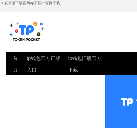
TP安卓版下载官网-tp下载-tp官网下载
首
tp钱包官方正版
tp钱包旧版官方
页
入口
下载