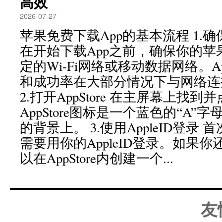
高效
2026-07-27
苹果免费下载App的基本流程 1.
在开始下载App之前，确保你的
定的Wi-Fi网络或移动数据网络。Ap
和成功率在大部分情况下与网络连
2.打开AppStore 在主屏幕上找到并
AppStore图标是一个蓝色的“A
的背景上。 3.使用AppleID登录 首
需要用你的AppleID登录。如果你还
以在AppStore内创建一个...
友