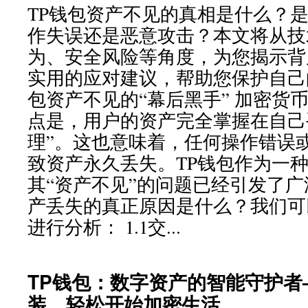
TP钱包资产不见的真相是什么？
作失误还是恶意攻击？本文将从技
为、安全风险等角度，为您揭示背
实用的应对建议，帮助您保护自己的
包资产不见的“幕后黑手” 加密货
点是，用户的资产完全掌握在自己
理”。这也意味着，任何操作错误
致资产永久丢失。TP钱包作为一
其“资产不见”的问题已经引发了广
产丢失的真正原因是什么？我们可
进行分析： 1.1交...
TP钱包：数字资产的智能守护者
装，轻松开始加密生活