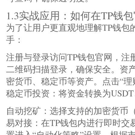
1.3实战应用：如何在TP钱
为了让用户更直观地理解TP钱包
手：
注册与登录访问TP钱包官网，注
二维码扫描登录，确保安全。资产
密货币、稳定币等资产。点击“理
稳定币投资：将资金转换为USDT
自动挖矿：选择支持的加密货币（
易对接：在TP钱包内进行即时交易
置进入“自动化策略”设置，根据