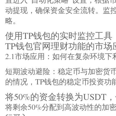
动提现，确保资金安全流转。监
略。
使用TP钱包的实时监控工具
TP钱包官网理财功能的市场
2.1市场应用：如何在复杂环境下
短期波动避险：稳定币与加密货
的情况，TP钱包的稳定币投资功
将50%的资金转换为USDT
将剩余50%分配到高波动性的加密