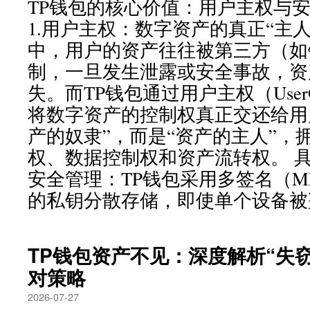
TP钱包的核心价值：用户主权与
1.用户主权：数字资产的真正“主人
中，用户的资产往往被第三方（如
制，一旦发生泄露或安全事故，资
失。而TP钱包通过用户主权（UserOw
将数字资产的控制权真正交还给用
产的奴隶”，而是“资产的主人”，
权、数据控制权和资产流转权。 具
安全管理：TP钱包采用多签名（M
的私钥分散存储，即使单个设备被盗
TP钱包资产不见：深度解析“失
对策略
2026-07-27