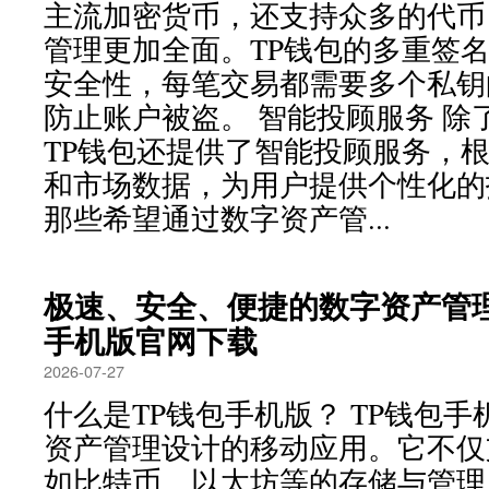
主流加密货币，还支持众多的代币
管理更加全面。TP钱包的多重签
安全性，每笔交易都需要多个私钥
防止账户被盗。 智能投顾服务 除
TP钱包还提供了智能投顾服务，
和市场数据，为用户提供个性化的
那些希望通过数字资产管...
极速、安全、便捷的数字资产管理
手机版官网下载
2026-07-27
什么是TP钱包手机版？ TP钱包
资产管理设计的移动应用。它不仅
如比特币、以太坊等的存储与管理